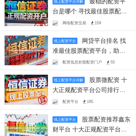
最稳的配资平
线上配资平台详解
台是哪个 寻找最佳股票配资
平台
网络配资交易
159
网贷平台排名 找
线上配资平台
准最佳股票配资平台，助您
赚钱无忧
配资低息炒股配资门户
55
股票微配资 十
线上配资平台详解
大正规配资平台公司排行
榜，安全可靠的投资选择
配资平台
185
股票配资推荐鑫东
线上配资平台
财平台 十大正规配资平台官