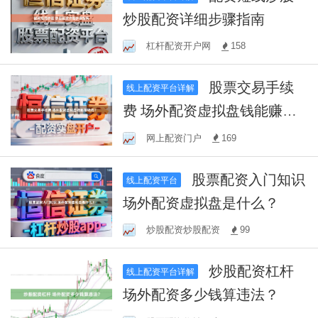
炒股配资详细步骤指南
杠杆配资开户网
158
股票交易手续
线上配资平台详解
费 场外配资虚拟盘钱能赚钱
吗？
网上配资门户
169
股票配资入门知识
线上配资平台
场外配资虚拟盘是什么？
炒股配资炒股配资
99
炒股配资杠杆
线上配资平台详解
场外配资多少钱算违法？