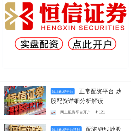
正常配资平台 炒
线上配资平台
股配资详细分析解读
网上配资平台开户
121
配资短线炒股
线上配资平台详解