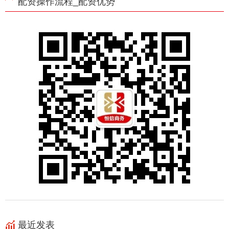
配资操作流程_配资优势
最近发表