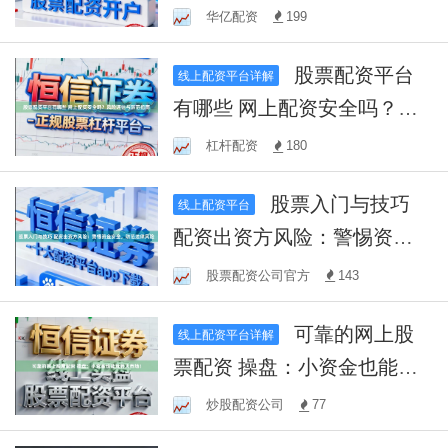
网推荐，助您蛇年投资更顺
华亿配资
199
畅！
股票配资平台
线上配资平台详解
有哪些 网上配资安全吗？风
险评估与防范指南
杠杆配资
180
股票入门与技巧
线上配资平台
配资出资方风险：警惕资金
安全，防范法律风险
股票配资公司官方
143
可靠的网上股
线上配资平台详解
票配资 操盘：小资金也能玩
转大市场！
炒股配资公司
77