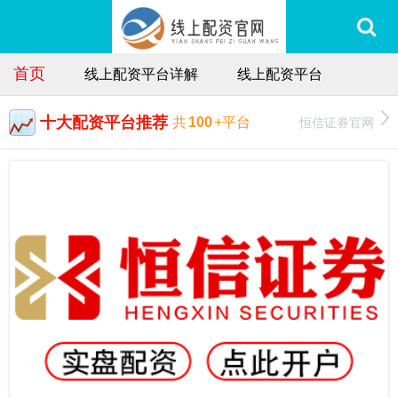
首页
线上配资平台详解
线上配资平台
十大配资平台推荐
恒信证券官网
共
100
+平台